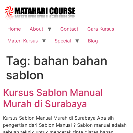
Skip
to
content
Home
About
Contact
Cara Kursus
Materi Kursus
Special
Blog
Tag:
bahan bahan
sablon
Kursus Sablon Manual
Murah di Surabaya
Kursus Sablon Manual Murah di Surabaya Apa sih
pengertian dari Sablon Manual ? Sablon manual adalah
sebuah teknik untuk mencetak tinta diatas bahan