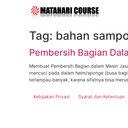
Skip
to
content
Tag:
bahan sampo
Pembersih Bagian Dal
Membuat Pembersih Bagian dalam Mesin Jasa p
mencuci pada dalam helm/sponge (busa bagi
terlampau banyak, karena sifatnya bisa meru
Kebijakan Privasi
Syarat dan Ketentuan