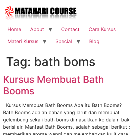
Skip
to
content
Home
About
Contact
Cara Kursus
Materi Kursus
Special
Blog
Tag:
bath boms
Kursus Membuat Bath
Booms
Kursus Membuat Bath Booms Apa itu Bath Booms?
Bath Booms adalah bahan yang larut dan membuat
gelembung sekali bath boms dimasukkan ke dalam bak
berisi air. Manfaat Bath Booms, adalah sebagai berikut :
memberikan aroma wangi dan melembabkan kulit cara