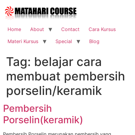
Skip
to
content
Home
About
Contact
Cara Kursus
Materi Kursus
Special
Blog
Tag:
belajar cara
membuat pembersih
porselin/keramik
Pembersih
Porselin(keramik)
Pembersih Porselin merupakan pembersih yang