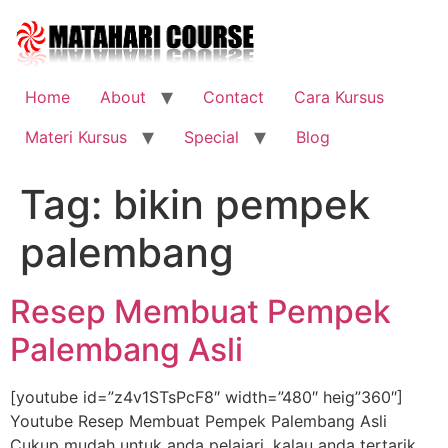
Skip
to
content
Home
About
Contact
Cara Kursus
Materi Kursus
Special
Blog
Tag:
bikin pempek
palembang
Resep Membuat Pempek
Palembang Asli
[youtube id=”z4v1STsPcF8″ width=”480″ heig”360″]
Youtube Resep Membuat Pempek Palembang Asli
Cukup mudah untuk anda pelajari, kalau anda tertarik