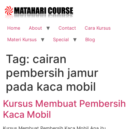
Skip
to
content
Home
About
Contact
Cara Kursus
Materi Kursus
Special
Blog
Tag:
cairan
pembersih jamur
pada kaca mobil
Kursus Membuat Pembersih
Kaca Mobil
Kursus Membuat Pembersih Kaca Mobil Apa itu