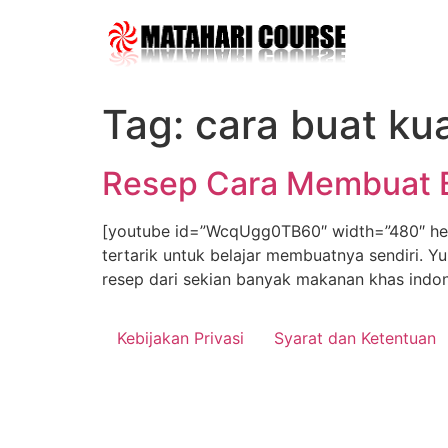
Skip
to
content
Tag:
cara buat ku
Resep Cara Membuat 
[youtube id=”WcqUgg0TB60″ width=”480″ hei
tertarik untuk belajar membuatnya sendiri. 
resep dari sekian banyak makanan khas indone
Kebijakan Privasi
Syarat dan Ketentuan