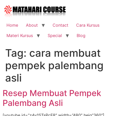
Skip
to
content
Home
About
Contact
Cara Kursus
Materi Kursus
Special
Blog
Tag:
cara membuat
pempek palembang
asli
Resep Membuat Pempek
Palembang Asli
[youtube id=”z4v1STsPcF8″ width=”480″ heig”360″]