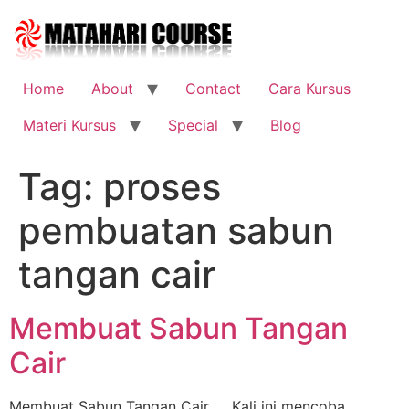
Skip
to
content
Home
About
Contact
Cara Kursus
Materi Kursus
Special
Blog
Tag:
proses
pembuatan sabun
tangan cair
Membuat Sabun Tangan
Cair
Membuat Sabun Tangan Cair Kali ini mencoba