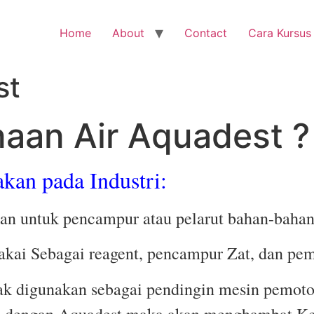
Home
About
Contact
Cara Kursus
st
aan Air Aquadest ?
akan pada Industri:
an untuk pencampur atau pelarut bahan-bahan
kai Sebagai reagent, pencampur Zat, dan pembe
k digunakan sebagai pendingin mesin pemotong
n, dengan Aquadest maka akan menghambat Ke