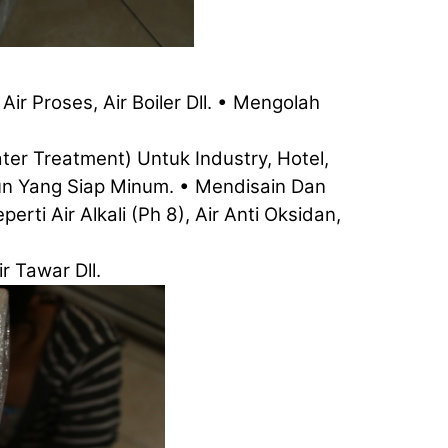
r Proses, Air Boiler Dll.
• Mengolah
er Treatment) Untuk Industry, Hotel,
pun Yang Siap Minum.
• Mendisain Dan
ti Air Alkali (Ph 8), Air Anti Oksidan,
r Tawar Dll.