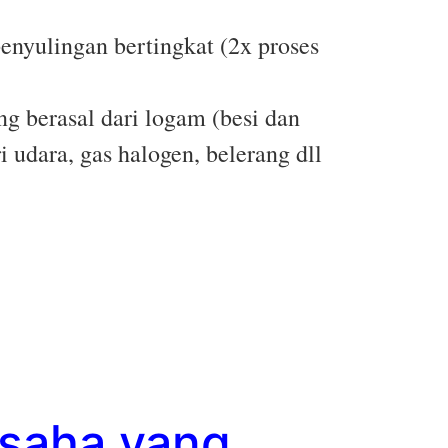
penyulingan bertingkat (2x proses
ng berasal dari logam (besi dan
 udara, gas halogen, belerang dll
usaha yang