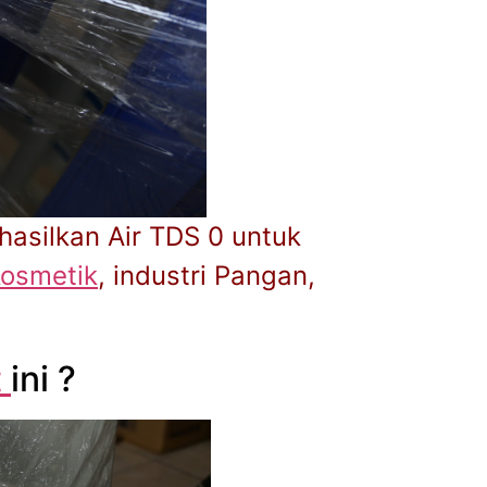
asilkan Air TDS 0 untuk
kosmetik
, industri Pangan,
t
ini ?