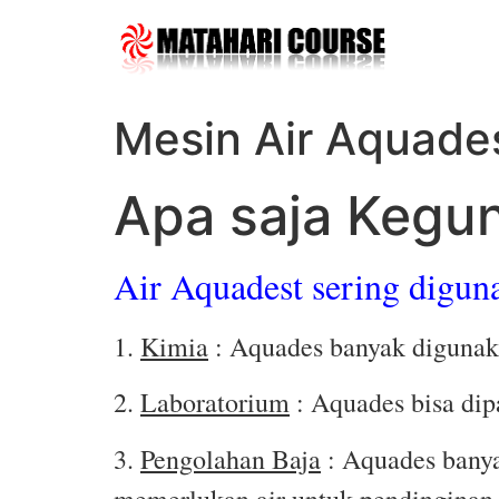
Skip
to
content
Mesin Air Aquade
Apa saja Kegun
Air Aquadest sering digun
1.
Kimia
: Aquades banyak digunak
2.
Laboratorium
: Aquades bisa dipa
3.
Pengolahan Baja
: Aquades banya
memerlukan air untuk pendingina