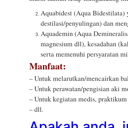
Aquabidest (Aqua Bidestilata) y
destilasi/penyulingan) dan men
Aquademin (Aqua Demineralisata
magnesium dll), kesadahan (kal
serta memenuhi persyaratan mi
Manfaat:
– Untuk melarutkan/mencairkan ba
– Untuk perawatan/pengisian aki m
– Untuk kegiatan medis, praktikum
– dll.
Apakah anda i