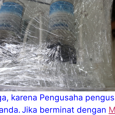
ga, karena Pengusaha pengus
anda.
Jika berminat dengan
M