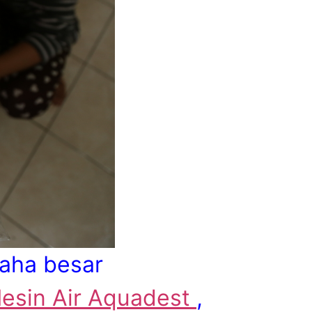
aha besar
esin Air Aquadest
,