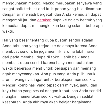
menggunakan makko. Makko merupakan senyawa yang
sangat baik terbuat dari kulit pohon yang bila dicampur
dengan air menjadi bergetah dan Anda kemudian dapat
mengambil jari dan
cetakan
dupa ke dalam bentuk yang
kemudian dapat memungkinkan kering selama beberapa
waktu.
Hal yang besar tentang dupa buatan sendiri adalah
Anda tahu apa yang terjadi ke dalamnya karena Anda
membuat sendiri. Ini juga memiliki aroma lebih harum
dari pada membeli dupa di toko. Lebih baik anda
membuat dupa sendiri karena hanya membutuhkan
waktu beberapa menit untuk persiapan dan memang
agak menyenangkan. Apa pun yang Anda pilih untuk
aroma wanginya, ingat untuk bereksperimen sedikit.
Mencari kombinasi yang tepat dari minyak, jamu, dan
kayu hutan yang sesuai dengan kebutuhan Anda sendiri
mungkin memerlukan sedikit waktu. Dengan sedikit
kesabaran, Anda akhirnya akan belajar bagaimana