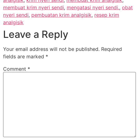
membuat krim nyeri sendi
,
mengatasi nyeri sendi.
,
obat
nyeri sendi
,
pembuatan krim analgisik
,
resep krim
analgisik
Leave a Reply
Your email address will not be published.
Required
fields are marked
*
Comment
*