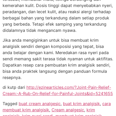
kemerahan kulit. Dosis tinggi dapat menyebabkan nyeri,
peradangan, dan lecet kulit, atau reaksi alergi terhadap
berbagai bahan yang terkandung dalam setiap produk
yang berbeda. Tetapi efek samping yang terkandung
didalamnya tidak mengancam nyawa.
Jika anda mengiginkan untuk bisa membuat krim
analgisik sendiri dengan komposisi yang tepat, bisa
anda belajar dengan kami. Meredakan rasa nyeri pada
sendi memang sakit terasa tidak nyaman untuk aktifitas.
Dapatkan resep cara pembuatan krim analgisik sendiri,
bisa anda praktek langsung dengan panduan formula
resepnya.
di kutp dari
http://ezinearticles.com/?Joint-Pain-Relief-
Cream:-A-Rub-On-Relief-for-Painful-Joints&id=5241655
Tagged
buat cream analgesic
,
buat krim analgisik
,
cara
membuat krim analgisik
,
Cream analgesic
,
krim
analgisik
,
krim nyeri sendi
,
membuat krim analgisik
,