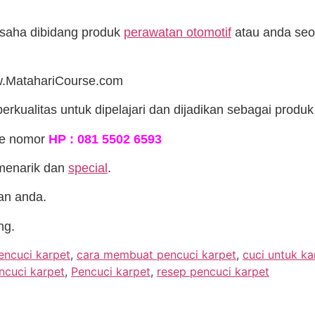
usaha dibidang produk
perawatan otomotif
atau anda seo
ww.MatahariCourse.com
erkualitas untuk dipelajari dan dijadikan sebagai produ
 ke nomor
HP : 081 5502 6593
menarik dan
special
.
an anda.
ng.
encuci karpet
,
cara membuat pencuci karpet
,
cuci untuk ka
cuci karpet
,
Pencuci karpet
,
resep pencuci karpet