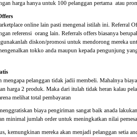
an harga hanya untuk 100 pelanggan pertama atau promo
ffers
rketplace online lain pasti mengenal istilah ini. Referral 
n referensi orang lain. Referrals offers biasanya berupa
an gunakanlah diskon/promosi untuk mendorong mereka unt
mengenalkan tokko anda maupun kepada pengunjung yang 
tis
san mengapa pelanggan tidak jadii membeli. Mahalnya biay
gan harga 2 produk. Maka dari itulah tidak heran kalau 
arena melihat total pembayaran
 menggratiskan biaya pengiriman sangat baik anada lakuk
an minimal jumlah order untuk meningkatkan nilai pemes
gus, kemungkinan mereka akan menjadi pelanggan setia an