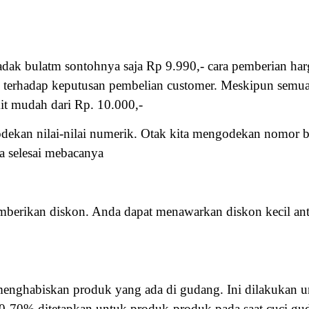
adak bulatm sontohnya saja Rp 9.990,- cara pemberian har
is terhadap keputusan pembelian customer. Meskipun semu
kit mudah dari Rp. 10.000,-
godekan nilai-nilai numerik. Otak kita mengodekan nomor b
a selesai mebacanya
mberikan diskon. Anda dapat menawarkan diskon kecil ant
nghabiskan produk yang ada di gudang. Ini dilakukan un
-70% ditetapkan untuk produk-produk pada saat cuci gu