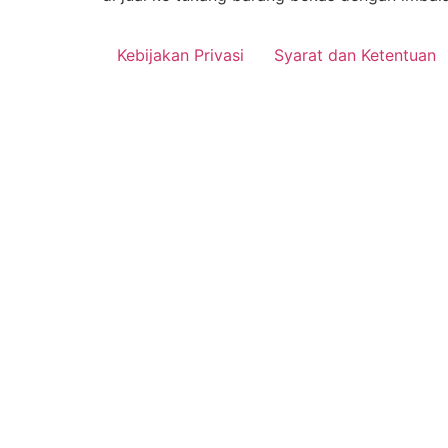
Kebijakan Privasi
Syarat dan Ketentuan