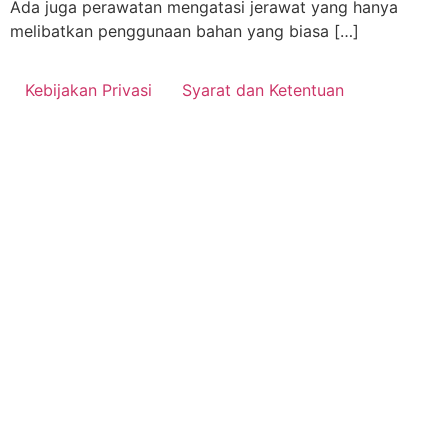
Ada juga perawatan mengatasi jerawat yang hanya
melibatkan penggunaan bahan yang biasa […]
Kebijakan Privasi
Syarat dan Ketentuan