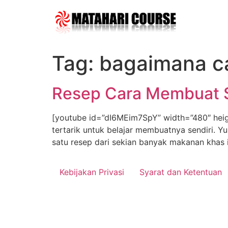
Skip
to
content
Tag:
bagaimana c
Resep Cara Membuat S
[youtube id=”dI6MEim7SpY” width=”480″ heig
tertarik untuk belajar membuatnya sendiri. Y
satu resep dari sekian banyak makanan khas i
Kebijakan Privasi
Syarat dan Ketentuan