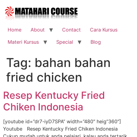
Skip
to
content
Home
About
Contact
Cara Kursus
Materi Kursus
Special
Blog
Tag:
bahan bahan
fried chicken
Resep Kentucky Fried
Chiken Indonesia
[youtube id=”dr7-iyD7SPA” width=”480″ heig”360″]
Youtube Resep Kentucky Fried Chiken Indonesia
Cukup mudah untuk anda pelajari, kalau anda tertarik