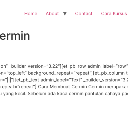
Home
About
Contact
Cara Kursus
cermin
tion” _builder_version=”3.22″][et_pb_row admin_label=”row”
on=”top_left” background_repeat=”repeat”][et_pb_column t
|||”][et_pb_text admin_label=”Text” _builder_version=”3.2
repeat=”repeat”] Cara Membuat Cermin Cermin merupakan 
au yang kecil. Sebelum ada kaca cermin pantulan cahaya pa