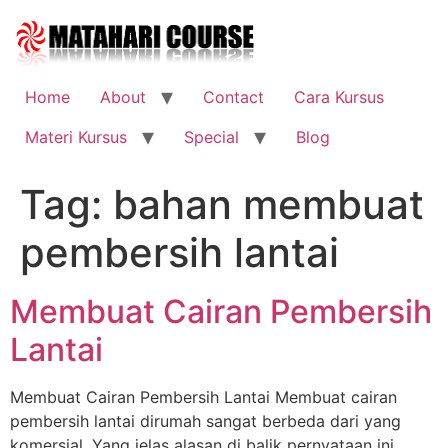
Skip
to
content
Home
About
Contact
Cara Kursus
Materi Kursus
Special
Blog
Tag:
bahan membuat
pembersih lantai
Membuat Cairan Pembersih
Lantai
Membuat Cairan Pembersih Lantai Membuat cairan
pembersih lantai dirumah sangat berbeda dari yang
komersial. Yang jelas alasan di balik pernyataan ini