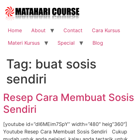
Skip
to
content
Home
About
Contact
Cara Kursus
Materi Kursus
Special
Blog
Tag:
buat sosis
sendiri
Resep Cara Membuat Sosis
Sendiri
[youtube id=”dI6MEim7SpY” width=”480″ heig”360″]
Youtube Resep Cara Membuat Sosis Sendiri Cukup
mudah untuk anda pelajari, kalau anda tertarik untuk