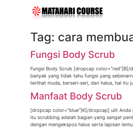
Skip
to
content
Tag:
cara membua
Fungsi Body Scrub
Fungsi Body Scrub [dropcap color=”red”]B[/d
banyak yang tidak tahu fungsi yang sebenarn
terlihat muda, berseri-seri, dan halus, hal i
Manfaat Body Scrub
[dropcap color=”blue”]K[/dropcap] ulit Anda
itu scrubbing adalah bagian yang sangat pe
dengan mengekspos halus serta lapisan lentur 