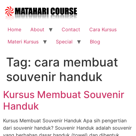
Skip
to
content
Home
About
Contact
Cara Kursus
Materi Kursus
Special
Blog
Tag:
cara membuat
souvenir handuk
Kursus Membuat Souvenir
Handuk
Kursus Membuat Souvenir Handuk Apa sih pengertian
dari souvenir handuk? Souvenir Handuk adalah souvenir
yang berbahan dasar handuk (towel) dan dibentuk