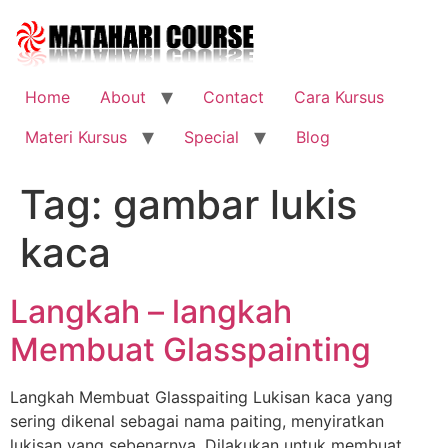
Skip
to
content
Home
About
Contact
Cara Kursus
Materi Kursus
Special
Blog
Tag:
gambar lukis
kaca
Langkah – langkah
Membuat Glasspainting
Langkah Membuat Glasspaiting Lukisan kaca yang
sering dikenal sebagai nama paiting, menyiratkan
lukisan yang sebenarnya. Dilakukan untuk membuat