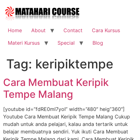
Skip
to
content
Home
About
Contact
Cara Kursus
Materi Kursus
Special
Blog
Tag:
keripiktempe
Cara Membuat Keripik
Tempe Malang
[youtube id=”fdRE0mI7yoI” width=”480″ heig”360″]
Youtube Cara Membuat Keripik Tempe Malang Cukup
mudah untuk anda pelajari, kalau anda tertarik untuk
belajar membuatnya sendiri. Yuk ikuti Cara Membuat
Keripik Tempe Malang dari kami. Cara Membuat Keripik