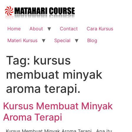
Skip
to
content
Home
About
Contact
Cara Kursus
Materi Kursus
Special
Blog
Tag:
kursus
membuat minyak
aroma terapi.
Kursus Membuat Minyak
Aroma Terapi
Kursus Membuat Minyak Aroma Terapi Apa itu