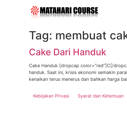
Skip
to
content
Tag:
membuat cak
Cake Dari Handuk
Cake Handuk [dropcap color=”red”]C[/dropcap
handuk. Saat ini, krisis ekonomi semakin pa
kenaikan terus menerus dan bahkan harga ba
Kebijakan Privasi
Syarat dan Ketentuan