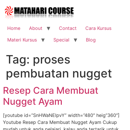
Skip
to
content
Home
About
Contact
Cara Kursus
Materi Kursus
Special
Blog
Tag:
proses
pembuatan nugget
Resep Cara Membuat
Nugget Ayam
[youtube id=”SnHWaNElpvY” width=”480″ heig”360″]
Youtube Resep Cara Membuat Nugget Ayam Cukup
mudah untuk anda pelajari, kalau anda tertarik untuk