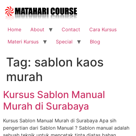
Skip
to
content
Home
About
Contact
Cara Kursus
Materi Kursus
Special
Blog
Tag:
sablon kaos
murah
Kursus Sablon Manual
Murah di Surabaya
Kursus Sablon Manual Murah di Surabaya Apa sih
pengertian dari Sablon Manual ? Sablon manual adalah
sebuah teknik untuk mencetak tinta diatas bahan