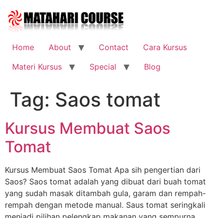
Skip
to
content
Home
About
Contact
Cara Kursus
Materi Kursus
Special
Blog
Tag:
Saos tomat
Kursus Membuat Saos
Tomat
Kursus Membuat Saos Tomat Apa sih pengertian dari
Saos? Saos tomat adalah yang dibuat dari buah tomat
yang sudah masak ditambah gula, garam dan rempah-
rempah dengan metode manual. Saus tomat seringkali
menjadi pilihan pelengkap makanan yang sempurna.