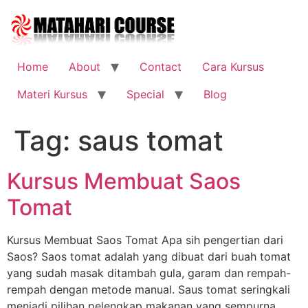
Skip
to
content
Home
About
Contact
Cara Kursus
Materi Kursus
Special
Blog
Tag:
saus tomat
Kursus Membuat Saos
Tomat
Kursus Membuat Saos Tomat Apa sih pengertian dari
Saos? Saos tomat adalah yang dibuat dari buah tomat
yang sudah masak ditambah gula, garam dan rempah-
rempah dengan metode manual. Saus tomat seringkali
menjadi pilihan pelengkap makanan yang sempurna.