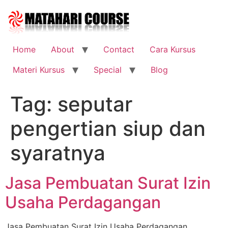
Skip
to
content
Home
About
Contact
Cara Kursus
Materi Kursus
Special
Blog
Tag:
seputar
pengertian siup dan
syaratnya
Jasa Pembuatan Surat Izin
Usaha Perdagangan
Jasa Pembuatan Surat Izin Usaha Perdagangan