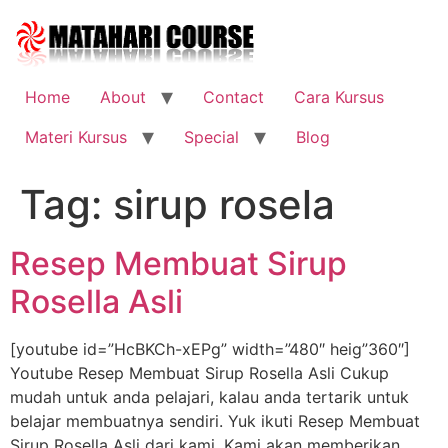
Skip
to
content
Home
About
Contact
Cara Kursus
Materi Kursus
Special
Blog
Tag:
sirup rosela
Resep Membuat Sirup
Rosella Asli
[youtube id=”HcBKCh-xEPg” width=”480″ heig”360″]
Youtube Resep Membuat Sirup Rosella Asli Cukup
mudah untuk anda pelajari, kalau anda tertarik untuk
belajar membuatnya sendiri. Yuk ikuti Resep Membuat
Sirup Rosella Asli dari kami. Kami akan memberikan