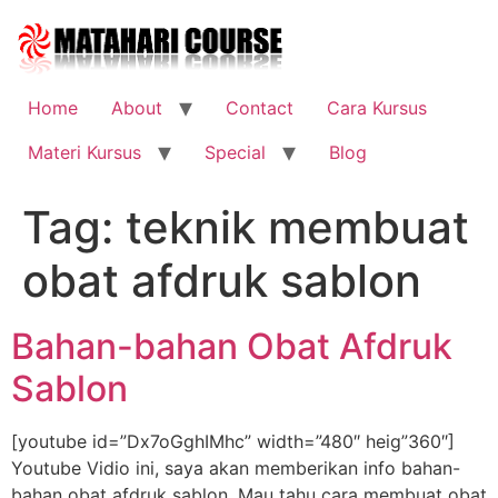
Skip
to
content
Home
About
Contact
Cara Kursus
Materi Kursus
Special
Blog
Tag:
teknik membuat
obat afdruk sablon
Bahan-bahan Obat Afdruk
Sablon
[youtube id=”Dx7oGghIMhc” width=”480″ heig”360″]
Youtube Vidio ini, saya akan memberikan info bahan-
bahan obat afdruk sablon. Mau tahu cara membuat obat