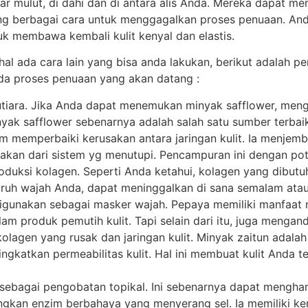
r mulut, di dahi dan di antara alis Anda. Mereka dapat mem
ncang berbagai cara untuk menggagalkan proses penuaan. A
 membawa kembali kulit kenyal dan elastis.
l ada cara lain yang bisa anda lakukan, berikut adalah p
nda proses penuaan yang akan datang :
tiara. Jika Anda dapat menemukan minyak safflower, men
ak safflower sebenarnya adalah salah satu sumber terbaik 
memperbaiki kerusakan antara jaringan kulit. Ia menjemb
akan dari sistem yg menutupi. Pencampuran ini dengan po
duksi kolagen. Seperti Anda ketahui, kolagen yang dibu
eluruh wajah Anda, dapat meninggalkan di sana semalam ata
igunakan sebagai masker wajah. Pepaya memiliki manfaat 
m produk pemutih kulit. Tapi selain dari itu, juga mengan
lagen yang rusak dan jaringan kulit. Minyak zaitun adalah
gkatkan permeabilitas kulit. Hal ini membuat kulit Anda te
 sebagai pengobatan topikal. Ini sebenarnya dapat mengha
langkan enzim berbahaya yang menyerang sel. Ia memiliki 