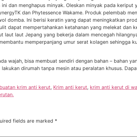
in ini dan menghapus minyak. Oleskan minyak pada keriput
ynergyTK dan Phytessence Wakame. Produk pelembab me
 wol domba. Ini berisi keratin yang dapat meningkatkan pr
 kulit dapat mempertahankan ketahanan yang melekat dan k
t laut laut Jepang yang bekerja dalam mencegah hilangnya
i membantu memperpanjang umur serat kolagen sehingga kuli
ada wajah, bisa membuat sendiri dengan bahan – bahan yan
 lakukan dirumah tanpa mesin atau peralatan khusus. Dap
uatan krim anti kerut
,
Krim anti kerut
,
krim anti kerut di w
rutan.
uired fields are marked
*