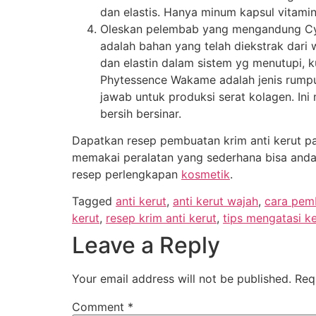
dan elastis. Hanya minum kapsul vitam
Oleskan pelembab yang mengandung C
adalah bahan yang telah diekstrak dari
dan elastin dalam sistem yg menutupi,
Phytessence Wakame adalah jenis rumpu
jawab untuk produksi serat kolagen. In
bersih bersinar.
Dapatkan resep pembuatan krim anti kerut p
memakai peralatan yang sederhana bisa anda
resep perlengkapan
kosmetik
.
Tagged
anti kerut
,
anti kerut wajah
,
cara pemb
kerut
,
resep krim anti kerut
,
tips mengatasi ke
Leave a Reply
Your email address will not be published.
Req
Comment
*