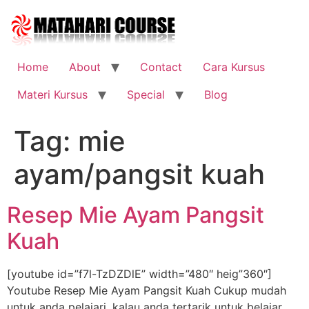
Skip
to
content
Home
About
Contact
Cara Kursus
Materi Kursus
Special
Blog
Tag:
mie
ayam/pangsit kuah
Resep Mie Ayam Pangsit
Kuah
[youtube id=”f7l-TzDZDlE” width=”480″ heig”360″]
Youtube Resep Mie Ayam Pangsit Kuah Cukup mudah
untuk anda pelajari, kalau anda tertarik untuk belajar