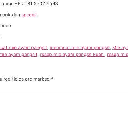
e nomor HP : 081 5502 6593
narik dan
special
.
 anda.
.
uat mie ayam pangsit
,
membuat mie ayam pangsit
,
Mie ay
mie ayam pangsit
,
resep mie ayam pangsit kuah.
,
resep mi
uired fields are marked
*