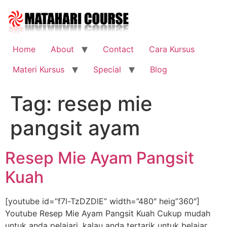
Skip
to
content
Home
About
Contact
Cara Kursus
Materi Kursus
Special
Blog
Tag:
resep mie
pangsit ayam
Resep Mie Ayam Pangsit
Kuah
[youtube id=”f7l-TzDZDlE” width=”480″ heig”360″]
Youtube Resep Mie Ayam Pangsit Kuah Cukup mudah
untuk anda pelajari, kalau anda tertarik untuk belajar