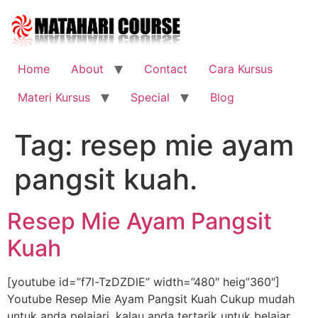
Skip
to
content
Home
About
Contact
Cara Kursus
Materi Kursus
Special
Blog
Tag:
resep mie ayam
pangsit kuah.
Resep Mie Ayam Pangsit
Kuah
[youtube id=”f7l-TzDZDlE” width=”480″ heig”360″]
Youtube Resep Mie Ayam Pangsit Kuah Cukup mudah
untuk anda pelajari, kalau anda tertarik untuk belajar