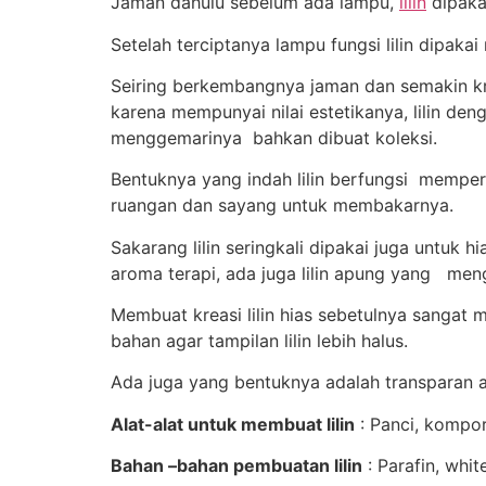
Jaman dahulu sebelum ada lampu,
lilin
dipakai
Setelah terciptanya lampu fungsi lilin dipa
Seiring berkembangnya jaman dan semakin kre
karena mempunyai nilai estetikanya, lilin den
menggemarinya bahkan dibuat koleksi.
Bentuknya yang indah lilin berfungsi mempe
ruangan dan sayang untuk membakarnya.
Sakarang lilin seringkali dipakai juga untuk h
aroma terapi, ada juga lilin apung yang men
Membuat kreasi lilin hias sebetulnya sangat m
bahan agar tampilan lilin lebih halus.
Ada juga yang bentuknya adalah transparan at
Alat-alat untuk membuat lilin
: Panci, kompo
Bahan –bahan pembuatan lilin
: Parafin, whit